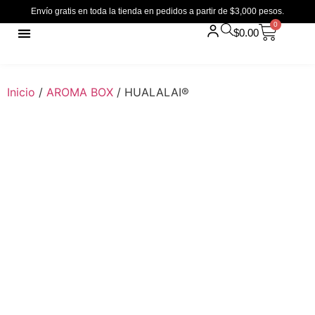
Envío gratis en toda la tienda en pedidos a partir de $3,000 pesos.
0
$
0.00
Inicio
/
AROMA BOX
/ HUALALAI®