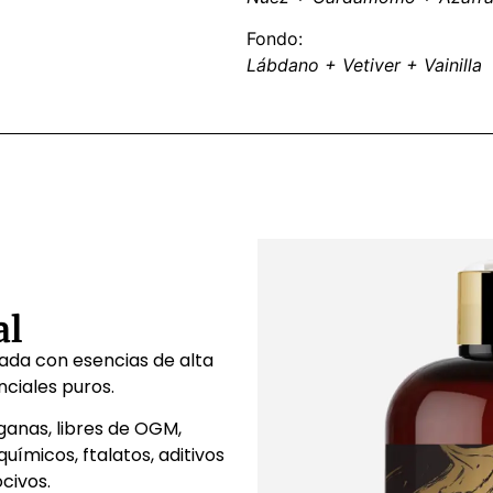
Fondo:
Lábdano + Vetiver + Vainilla
al
da con esencias de alta
nciales puros.
ganas, libres de OGM,
uímicos, ftalatos, aditivos
ocivos.