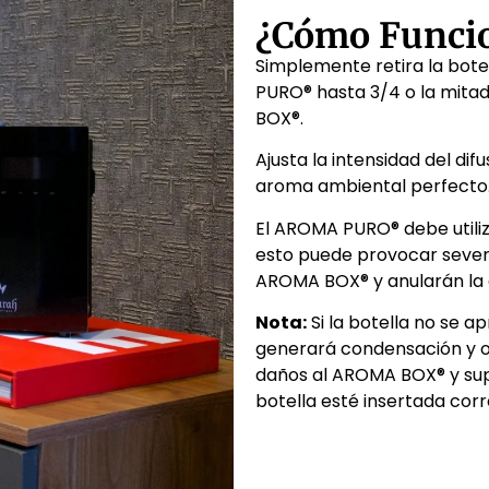
¿Cómo Funci
Simplemente retira la bot
PURO® hasta 3/4 o la mitad
BOX®.
Ajusta la intensidad del dif
aroma ambiental perfecto
El AROMA PURO® debe utiliz
esto puede provocar sever
AROMA BOX® y anularán la 
Nota:
Si la botella no se a
generará condensación y o
daños al AROMA BOX® y supe
botella esté insertada cor