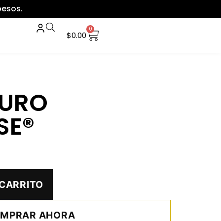
pesos.
0
$
0.00
PURO
SE®
 CARRITO
MPRAR AHORA