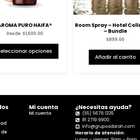
AROMA PURO HAIFA®
Room Spray – Hotel Coll
– Bundle
Desde:
$
1,600.00
$
899.00
eleccionar opciones
Añadir al carrito
dos
Mi cuenta
¿Necesitas ayuda?
Mi cuenta
(55) 5676 1235
81 2719 9900
dad
info@grupoadarah.com
 de
Horario de atención:
Lunes – viernes: 9am – 6pm