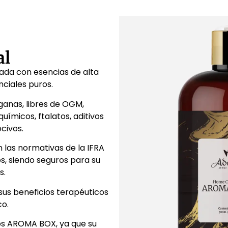
al
da con esencias de alta
nciales puros.
ganas, libres de OGM,
uímicos, ftalatos, aditivos
ocivos.
 las normativas de la IFRA
s, siendo seguros para su
s.
sus beneficios terapéuticos
co.
los AROMA BOX, ya que su