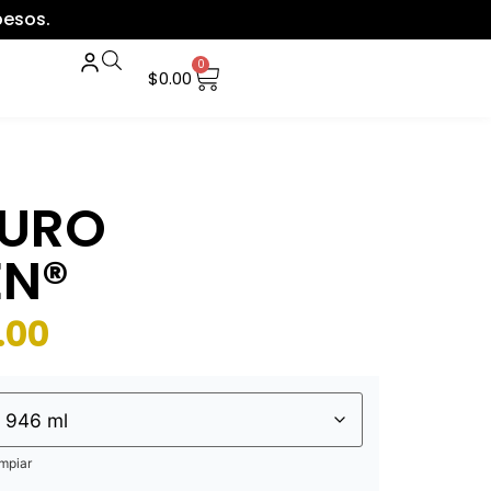
pesos.
0
$
0.00
PURO
EN®
.00
mpiar