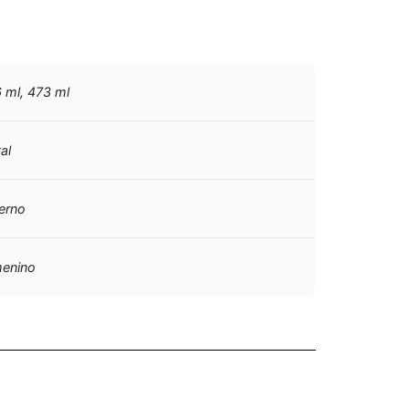
 ml, 473 ml
al
ierno
enino