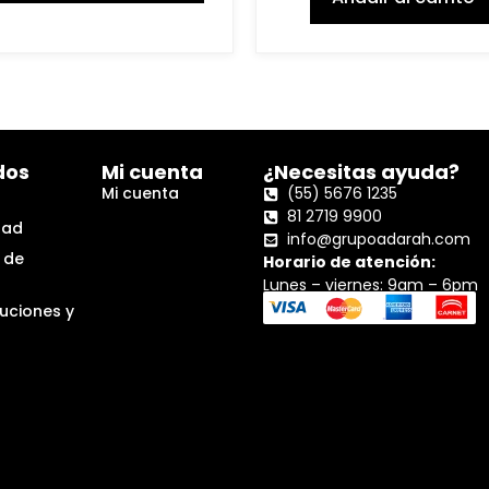
dos
Mi cuenta
¿Necesitas ayuda?
Mi cuenta
(55) 5676 1235
81 2719 9900
dad
info@grupoadarah.com
 de
Horario de atención:
Lunes – viernes: 9am – 6pm
luciones y