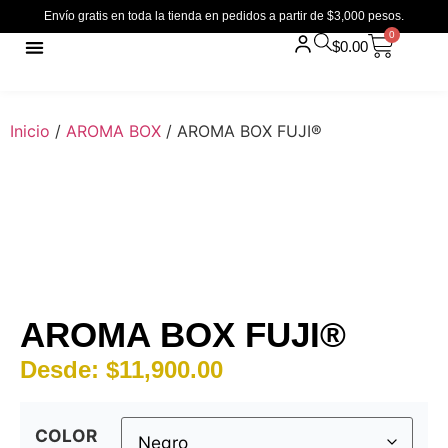
Envío gratis en toda la tienda en pedidos a partir de $3,000 pesos.
0
$
0.00
Inicio
/
AROMA BOX
/ AROMA BOX FUJI®
AROMA BOX FUJI®
Desde:
$
11,900.00
COLOR